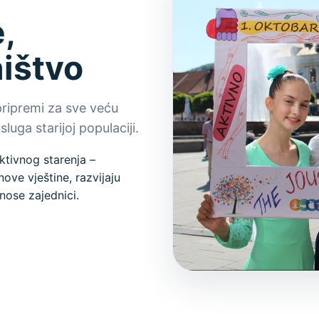
,
ništvo
pripremi za sve veću
luga starijoj populaciji.
ktivnog starenja –
ove vještine, razvijaju
nose zajednici.