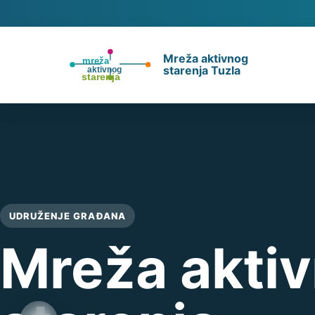
Mreža aktivnog
starenja Tuzla
UDRUŽENJE GRAĐANA
Mreža akti