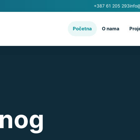
+387 61 205 293
info
Početna
O nama
Proj
vnog