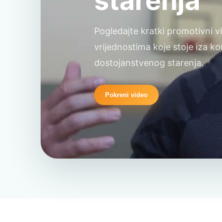
starenja
Pogledajte kratki promotivni vi
vrijednostima koje stoje iza k
dostojanstvenog starenja.
Pokreni video