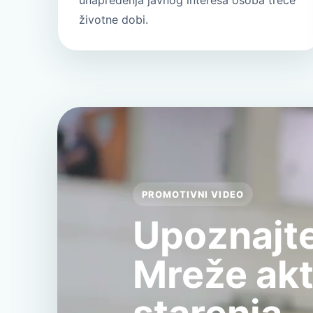
unapređenja javnog interesa osoba treće
životne dobi.
PROMOTIVNI VIDEO
Upoznajte
Mreže ak