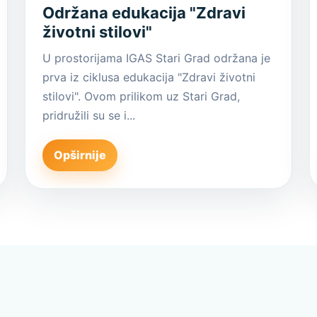
Održana edukacija "Zdravi
životni stilovi"
U prostorijama IGAS Stari Grad održana je
prva iz ciklusa edukacija "Zdravi životni
stilovi". Ovom prilikom uz Stari Grad,
pridružili su se i...
Opširnije