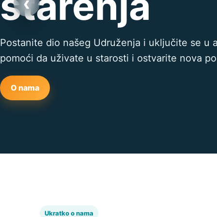
starenja
‹
Postanite dio našeg Udruženja i uključite se u 
pomoći da uživate u starosti i ostvarite nova p
O nama
Ukratko o nama