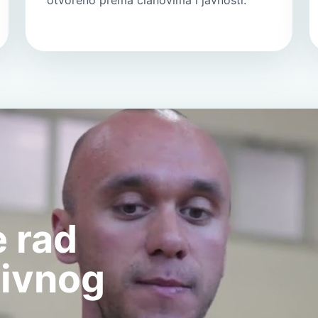
otvoreno prema članovima i javnosti.
 rad
tivnog