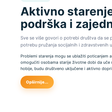
Aktivno starenje
podrška i zajed
Sve se više govori o potrebi društva da se 
potrebu pružanja socijalnih i zdravstvenih us
Problemi starenja mogu se ublažiti poticanjem a
omogućiti osobama starije životne dobi da uče n
hobije, budu društveno uključene i aktivno dopri
Opširnije...