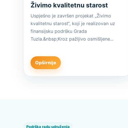
Živimo kvalitetnu starost
Uspješno je završen projekat „Živimo
kvalitetnu starost“, koji je realizovan uz
finansijsku podršku Grada
Tuzla.&nbsp;Kroz pažljivo osmišljene...
Opširnije
Podrška radu udruženja