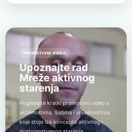
PROMOTIVNI VIDEO
Upoznajte rad
Mreže aktivnog
starenja
Pogledajte kratki promotivni video o
aktivnostima, ljudima i vrijednostima
koje stoje iza koncepta aktivnog i
dostojanstvenog starenja.