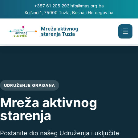
+387 61 205 293
info@mas.org.ba
Kojšino 1, 75000 Tuzla, Bosna i Hercegovina
Mreža aktivnog
☰
starenja Tuzla
UDRUŽENJE GRAĐANA
Mreža aktivnog
starenja
Postanite dio našeg Udruženja i uključite