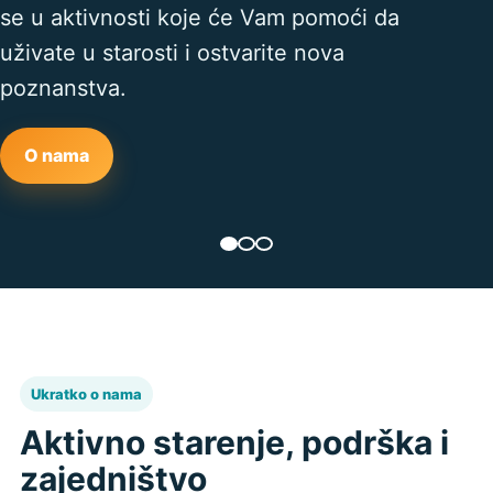
se u aktivnosti koje će Vam pomoći da
uživate u starosti i ostvarite nova
poznanstva.
O nama
Ukratko o nama
Aktivno starenje, podrška i
zajedništvo