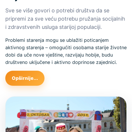
Sve se više govori o potrebi društva da se
pripremi za sve veću potrebu pružanja socijalnih
i zdravstvenih usluga starijoj populaciji.
Problemi starenja mogu se ublažiti poticanjem
aktivnog starenja – omogućiti osobama starije životne
dobi da uče nove vještine, razvijaju hobije, budu
društveno uključene i aktivno doprinose zajednici.
Opširnije...