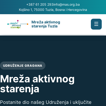
+387 61 205 293
info@mas.org.ba
Kojšino 1, 75000 Tuzla, Bosna i Hercegovina
Mreža aktivnog
☰
starenja Tuzla
UDRUŽENJE GRAĐANA
Mreža aktivnog
starenja
Postanite dio našeg Udruženja i uključite