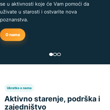
se u aktivnosti koje će Vam pomoći da
uživate u starosti i ostvarite nova
poznanstva.
O nama
Ukratko o nama
Aktivno starenje, podrška i
zajedništvo