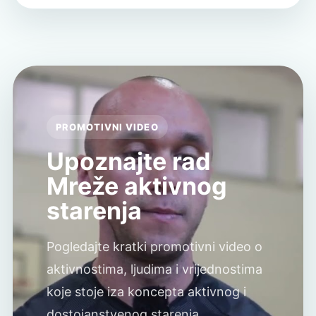
PROMOTIVNI VIDEO
Upoznajte rad
Mreže aktivnog
starenja
Pogledajte kratki promotivni video o
aktivnostima, ljudima i vrijednostima
koje stoje iza koncepta aktivnog i
dostojanstvenog starenja.