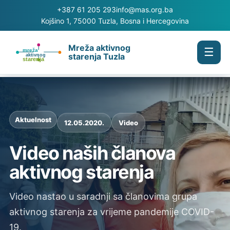
+387 61 205 293
info@mas.org.ba
Kojšino 1, 75000 Tuzla, Bosna i Hercegovina
Mreža aktivnog
☰
starenja Tuzla
Aktuelnost
12.05.2020.
Video
Video naših članova
aktivnog starenja
Video nastao u saradnji sa članovima grupa
aktivnog starenja za vrijeme pandemije COVID-
19.