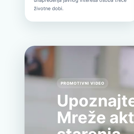
unapređenja javnog interesa osoba treće
životne dobi.
PROMOTIVNI VIDEO
Upoznajte
Mreže ak