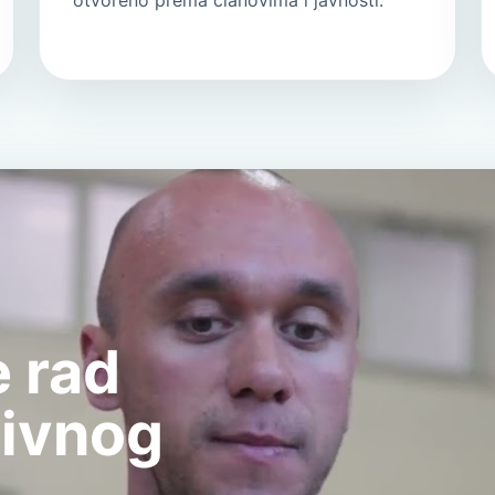
otvoreno prema članovima i javnosti.
 rad
tivnog