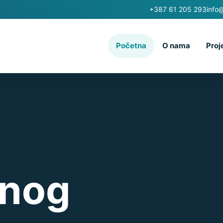
+387 61 205 293
info
Početna
O nama
Proj
vnog