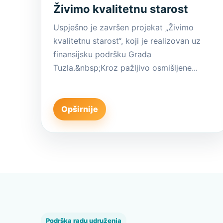
Živimo kvalitetnu starost
Uspješno je završen projekat „Živimo
kvalitetnu starost“, koji je realizovan uz
finansijsku podršku Grada
Tuzla.&nbsp;Kroz pažljivo osmišljene...
Opširnije
Podrška radu udruženja