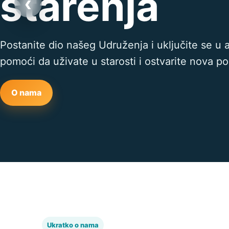
starenja
‹
Postanite dio našeg Udruženja i uključite se u 
pomoći da uživate u starosti i ostvarite nova p
O nama
Ukratko o nama