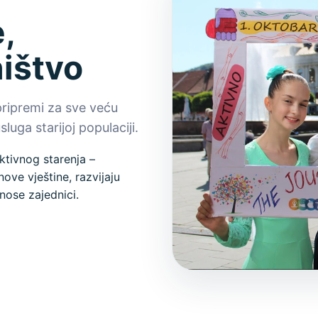
,
ništvo
pripremi za sve veću
luga starijoj populaciji.
ktivnog starenja –
ove vještine, razvijaju
nose zajednici.