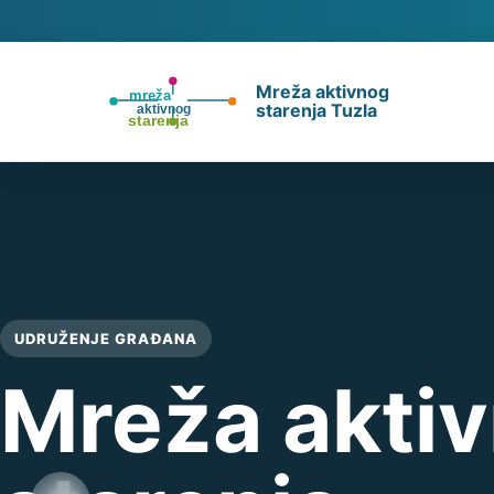
Mreža aktivnog
starenja Tuzla
UDRUŽENJE GRAĐANA
Mreža akti