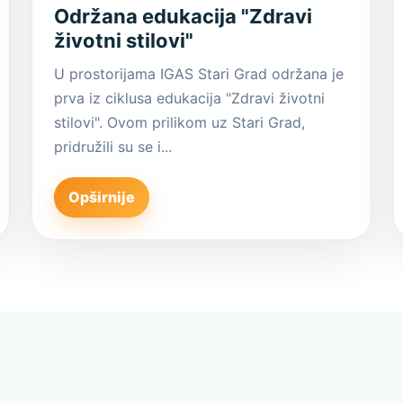
Održana edukacija "Zdravi
životni stilovi"
U prostorijama IGAS Stari Grad održana je
prva iz ciklusa edukacija "Zdravi životni
stilovi". Ovom prilikom uz Stari Grad,
pridružili su se i...
Opširnije