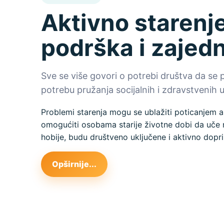
Aktivno starenje
podrška i zajed
Sve se više govori o potrebi društva da se 
potrebu pružanja socijalnih i zdravstvenih us
Problemi starenja mogu se ublažiti poticanjem a
omogućiti osobama starije životne dobi da uče n
hobije, budu društveno uključene i aktivno dopri
Opširnije...