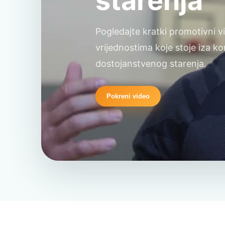
starenja
Pogledajte kratki promotivni vi
vrijednostima koje stoje iza k
dostojanstvenog starenja.
Pokreni video